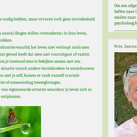
Om een afspr
bellen naar 0
mailen naar
e nodig hebben, maar ervaren toch geen tevredenheid
psycholoog.b
______________
 aantal dingen willen (veranderen) in hun leven,
 lukken.
Kris Jans
 situaties waarbij het leven niet verloopt zoals men
et gevoel heeft dat men niet vooruitgaat of vastzit.
om je toestand eens te bekijken samen met een
n situatie vanuit andere invalshoeken te aanschouwen
en met je zelf, komen er vaak vanzelf cruciale
atie of omwenteling teweegbrengen.
l van eigenwaarde ervaren waardoor je leven zich in
 ontplooien.