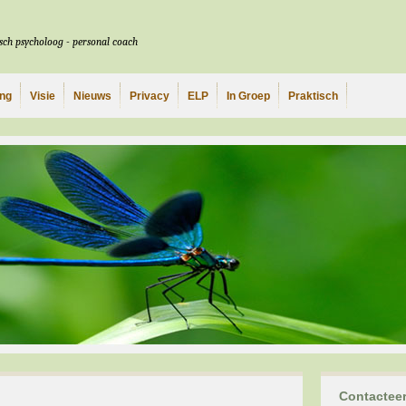
isch psycholoog - personal coach
ing
Visie
Nieuws
Privacy
ELP
In Groep
Praktisch
Contacteer