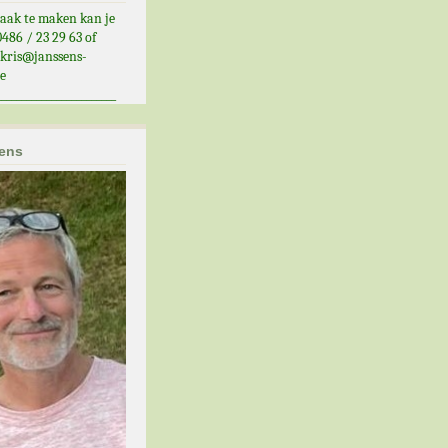
aak te maken kan je
486 / 23 29 63 of
kris@janssens-
e
________________________
sens