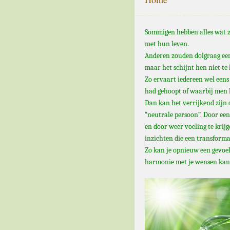
Sommigen hebben alles wat z
met hun leven.
Anderen zouden dolgraag een
maar het schijnt hen niet te
Zo ervaart iedereen wel eens
had gehoopt of waarbij men h
Dan kan het verrijkend zijn 
“neutrale persoon”. Door ee
en door weer voeling te krijg
inzichten die een transform
Zo kan je opnieuw een gevoe
harmonie met je wensen kan