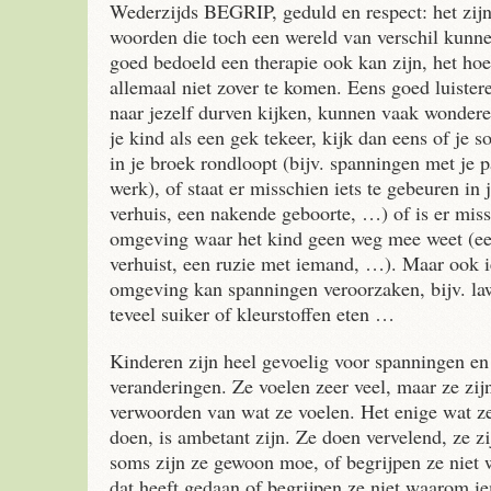
Wederzijds BEGRIP, geduld en respect: het zij
woorden die toch een wereld van verschil kun
goed bedoeld een therapie ook kan zijn, het ho
allemaal niet zover te komen. Eens goed luister
naar jezelf durven kijken, kunnen vaak wondere
je kind als een gek tekeer, kijk dan eens of je s
in je broek rondloopt (bijv. spanningen met je p
werk), of staat er misschien iets te gebeuren in j
verhuis, een nakende geboorte, …) of is er miss
omgeving waar het kind geen weg mee weet (ee
verhuist, een ruzie met iemand, …). Maar ook ie
omgeving kan spanningen veroorzaken, bijv. law
teveel suiker of kleurstoffen eten …
Kinderen zijn heel gevoelig voor spanningen en
veranderingen. Ze voelen zeer veel, maar ze zijn
verwoorden van wat ze voelen. Het enige wat z
doen, is ambetant zijn. Ze doen vervelend, ze zi
soms zijn ze gewoon moe, of begrijpen ze niet
dat heeft gedaan of begrijpen ze niet waarom i