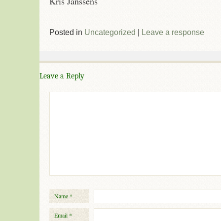
Kris Janssens
Posted in
Uncategorized
|
Leave a response
Leave a Reply
Name
*
Email
*